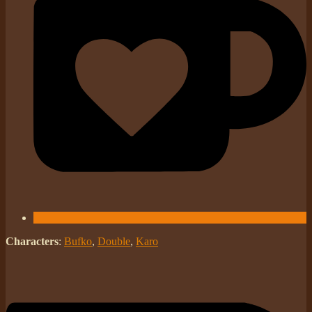
Characters
:
Bufko
,
Double
,
Karo