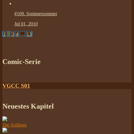
#109.
Sommersommer
Jul 01, 2010
1
2
3
4
…
13
Comic-Serie
VGCC S01
Neuestes Kapitel
Die Anfänge